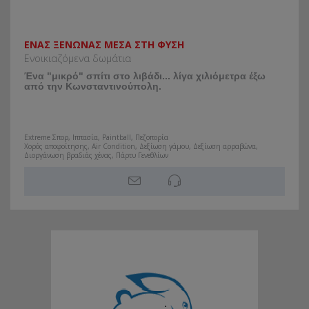
ΈΝΑΣ ΞΕΝΏΝΑΣ ΜΈΣΑ ΣΤΗ ΦΎΣΗ
Ενοικιαζόμενα δωμάτια
Ένα "μικρό" σπίτι στο λιβάδι... λίγα χιλιόμετρα έξω
από την Κωνσταντινούπολη.
Extreme Σπορ, Ιππασία, Paintball, Πεζοπορία
Χορός αποφοίτησης, Air Condition, Δεξίωση γάμου, Δεξίωση αρραβώνα,
Διοργάνωση βραδιάς χένας, Πάρτυ Γενεθλίων
Τουρκία » Κωνσταντινούπολη » Cekmekoy