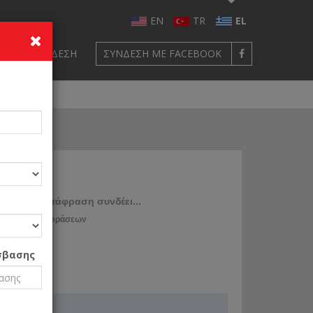
EN
TR
EL
ΦΉ
ΣΎΝΔΕΣΗ
ΣΎΝΔΕΣΗ ΜΕ FACEBOOK
ερμηνείς
ίζει, η μετάφραση συνδέει...
υρκικών Μεταφράσεων
σβασης