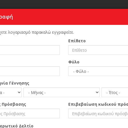
ραφή
ΕΓΓΡΑ
χετε λογαριασμό παρακαλώ εγγραφείτε.
ΕΠΙΛΈΞΤΕ ΠΕΡΙΟΧΉ
Επίθετο
Αρχική Σελίδα
Παροχή Υπηρεσιών
Μεταφραστές - Δι
Φύλο
ΜΟΥΖΑΦΈΡ ΑΛΊΝ
Μεταφραστής
Όπου η γλώσσα χωρ
νία Γέννησης
Υπηρεσίες Ελληνο-Το
ς Πρόσβασης
Επιβεβαίωση κωδικού πρό
ρωτικό Δελτίο