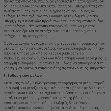
προϊόντα) απαγορεύεται, οι δε χρήστες/μέλη αποδέχονται ότι
το Redblueguide.com δικαιούται, (αλλά δεν υποχρεούται) στο
πλαίσιο των αρχών των όρων χρήσης και του νόμου, να
ελέγχει το περιεχόμενο που αναρτούν τα μέλη και για την
ύπαρξη μη αυθεντικών προϊόντων είτε με αυτοματοποιημένα
μέσα ελέγχου, είτε κατόπιν καταγγελιών είτε και με κατά
περίπτωση έρευνα σε συνέχεια του αυτοματοποιημένου
ελέγχου ή της καταγγελίας.
Ουδεμία αξίωση υφίσταται για την εγγραφή, τη συμμετοχή ως
μέλος, τη χρήση της ιστοσελίδας www.redblueguide.com ή την
παροχή υπηρεσιών από το Redblueguide.com. Tο
Redblueguide.com δύναται ανά πάσα στιγμή αναιτιολογήτως να
απορρίψει εγγραφή, να αποκλείσει μέλος, να απαγορεύσει τη
χρήση ή να διακόψει κάποια ή όλες τις παρεχόμενες υπηρεσίες.
3. Ευθύνη των μελών
Μέσω της εν λόγω ηλεκτρονικής πλατφόρμας τα μέλη μπορούν
να συνάψουν μεταξύ τους αυτόνομες συμβάσεις με δική τους
αποκλειστικά ευθύνη. Οι σχετικές συμβάσεις που συνάπτονται
μεταξύ των μελών (Αγοραστή και Πωλητή) βάσει των
προσφορών που αναρτούν οι Πωλητές δεσμεύουν
αποκλειστικά και μόνον τα μέρη αυτά. Η δε εκπλήρωση της