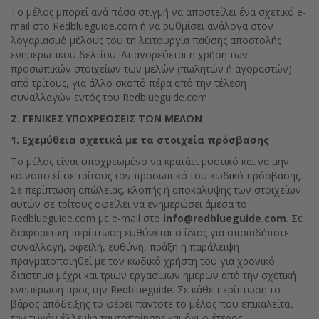
Το μέλος μπορεί ανά πάσα στιγμή να αποστείλει ένα σχετικό e-
mail στο Redblueguide.com ή να ρυθμίσει ανάλογα στον
λογαριασμό μέλους του τη λειτουργία παύσης αποστολής
ενημερωτικού δελτίου. Απαγορεύεται η χρήση των
προσωπικών στοιχείων των μελών (πωλητών ή αγοραστών)
από τρίτους, για άλλο σκοπό πέρα από την τέλεση
συναλλαγών εντός του Redblueguide.com .
Ζ. ΓΕΝΙΚΕΣ ΥΠΟΧΡΕΩΣΕΙΣ ΤΩΝ ΜΕΛΩΝ
1. Εχεμύθεια σχετικά με τα στοιχεία πρόσβασης
Το μέλος είναι υποχρεωμένο να κρατάει μυστικό και να μην
κοινοποιεί σε τρίτους τον προσωπικό του κωδικό πρόσβασης.
Σε περίπτωση απώλειας, κλοπής ή αποκάλυψης των στοιχείων
αυτών σε τρίτους οφείλει να ενημερώσει άμεσα το
Redblueguide.com με e-mail στο
info@redblueguide.com
. Σε
διαφορετική περίπτωση ευθύνεται ο ίδιος για οποιαδήποτε
συναλλαγή, οφειλή, ευθύνη, πράξη ή παράλειψη
πραγματοποιηθεί με τον κωδικό χρήστη του για χρονικό
διάστημα μέχρι και τριών εργασίμων ημερών από την σχετική
ενημέρωση προς την Redblueguide. Σε κάθε περίπτωση το
βάρος απόδειξης το φέρει πάντοτε το μέλος που επικαλείται
την τυχόν έλλειψη ταυτοποίησης και όχι ο έτερος