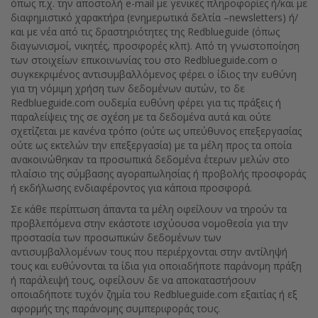
όπως π.χ. την αποστολή e-mail με γενικές πληροφορίες ή/και με
διαφημιστικό χαρακτήρα (ενημερωτικά δελτία –newsletters) ή/
και με νέα από τις δραστηριότητες της Redblueguide (όπως
διαγωνισμοί, νικητές, προσφορές κλπ). Από τη γνωστοποίηση
των στοιχείων επικοινωνίας του στο Redblueguide.com ο
συγκεκριμένος αντισυμβαλλόμενος φέρει ο ίδιος την ευθύνη
για τη νόμιμη χρήση των δεδομένων αυτών, το δε
Redblueguide.com ουδεμία ευθύνη φέρει για τις πράξεις ή
παραλείψεις της σε σχέση με τα δεδομένα αυτά και ούτε
σχετίζεται με κανένα τρόπο (ούτε ως υπεύθυνος επεξεργασίας
ούτε ως εκτελών την επεξεργασία) με τα μέλη προς τα οποία
ανακοινώθηκαν τα προσωπικά δεδομένα έτερων μελών στο
πλαίσιο της σύμβασης αγοραπωλησίας ή προβολής προσφοράς
ή εκδήλωσης ενδιαφέροντος για κάποια προσφορά.
Σε κάθε περίπτωση άπαντα τα μέλη οφείλουν να τηρούν τα
προβλεπόμενα στην εκάστοτε ισχύουσα νομοθεσία για την
προστασία των προσωπικών δεδομένων των
αντισυμβαλλομένων τους που περιέρχονται στην αντίληψή
τους και ευθύνονται τα ίδια για οποιαδήποτε παράνομη πράξη
ή παράλειψή τους, οφείλουν δε να αποκαταστήσουν
οποιαδήποτε τυχόν ζημία του Redblueguide.com εξαιτίας ή εξ
αφορμής της παράνομης συμπεριφοράς τους.