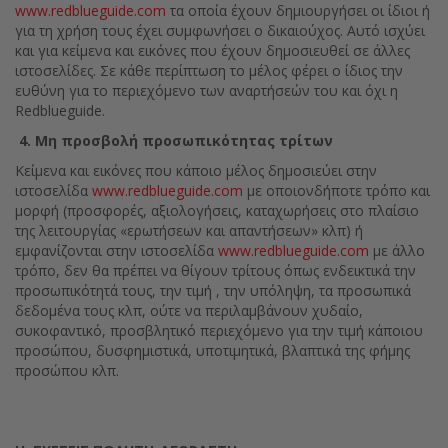
www.redblueguide.com
τα οποία έχουν δημιουργήσει οι ίδιοι ή
για τη χρήση τους έχει συμφωνήσει ο δικαιούχος. Αυτό ισχύει
και για κείμενα και εικόνες που έχουν δημοσιευθεί σε άλλες
ιστοσελίδες. Σε κάθε περίπτωση το μέλος φέρει ο ίδιος την
ευθύνη για το περιεχόμενο των αναρτήσεών του και όχι η
Redblueguide.
4. Μη προσβολή προσωπικότητας τρίτων
Κείμενα και εικόνες που κάποιο μέλος δημοσιεύει στην
ιστοσελίδα
www.redblueguide.com
με οποιονδήποτε τρόπο και
μορφή (προσφορές, αξιολογήσεις, καταχωρήσεις στο πλαίσιο
της λειτουργίας «ερωτήσεων και απαντήσεων» κλπ) ή
εμφανίζονται στην ιστοσελίδα
www.redblueguide.com
με άλλο
τρόπο, δεν θα πρέπει να θίγουν τρίτους όπως ενδεικτικά την
προσωπικότητά τους, την τιμή , την υπόληψη, τα προσωπικά
δεδομένα τους κλπ, ούτε να περιλαμβάνουν χυδαίο,
συκοφαντικό, προσβλητικό περιεχόμενο για την τιμή κάποιου
προσώπου, δυσφημιστικά, υποτιμητικά, βλαπτικά της φήμης
προσώπου κλπ.