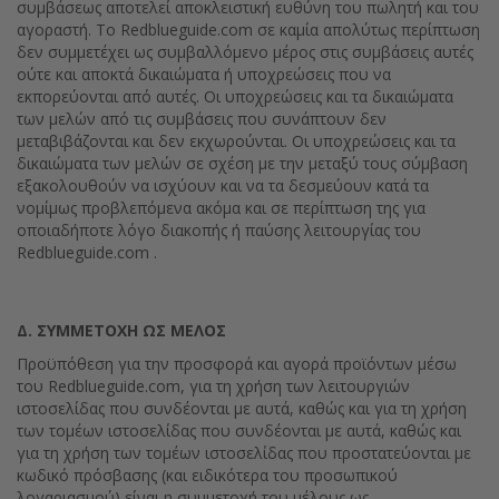
συμβάσεως αποτελεί αποκλειστική ευθύνη του πωλητή και του
αγοραστή. Το Redblueguide.com σε καμία απολύτως περίπτωση
δεν συμμετέχει ως συμβαλλόμενο μέρος στις συμβάσεις αυτές
ούτε και αποκτά δικαιώματα ή υποχρεώσεις που να
εκπορεύονται από αυτές. Οι υποχρεώσεις και τα δικαιώματα
των μελών από τις συμβάσεις που συνάπτουν δεν
μεταβιβάζονται και δεν εκχωρούνται. Οι υποχρεώσεις και τα
δικαιώματα των μελών σε σχέση με την μεταξύ τους σύμβαση
εξακολουθούν να ισχύουν και να τα δεσμεύουν κατά τα
νομίμως προβλεπόμενα ακόμα και σε περίπτωση της για
οποιαδήποτε λόγο διακοπής ή παύσης λειτουργίας του
Redblueguide.com .
Δ. ΣΥΜΜΕΤΟΧΗ ΩΣ ΜΕΛΟΣ
Προϋπόθεση για την προσφορά και αγορά προϊόντων μέσω
του Redblueguide.com, για τη χρήση των λειτουργιών
ιστοσελίδας που συνδέονται με αυτά, καθώς και για τη χρήση
των τομέων ιστοσελίδας που συνδέονται με αυτά, καθώς και
για τη χρήση των τομέων ιστοσελίδας που προστατεύονται με
κωδικό πρόσβασης (και ειδικότερα του προσωπικού
λογαριασμού) είναι η συμμετοχή του μέλους ως