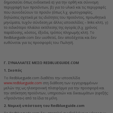
δημοσιεύει όπως ενδεικτικά α) για την ορθή και σύννομη
περιγραφή των προϊόντων, β) για το υλικό και τις περιγραφές
που συνοδεύουν το προϊόν (όπως λ.χ. φωτογραφίες,
δηλώσεις σχετικά με τις ιδιότητες του προϊόντος, προωθητικά
μηνύματα, τυχόν σύνδεση με άλλες ιστοσελίδες – links κλπ), γ)
το ειδικότερο πλαίσιο εκτέλεσης της αγοράς (λ.χ. χρόνος
παράδοσης, κόστος, έξοδα, τρόπος πληρωμής κλπ). Το
Redblueguide.com δεν υιοθετεί, δεν αποδέχεται και δεν
ευθύνεται για τις προσφορές του Πωλητή.
Γ. ΣΥΝΑΛΛΑΓΕΣ ΜΕΣΩ
REDBLUEGUIDE.COM
1. Σκοπός
Το Redblueguide.com διαθέτει την ιστοσελίδα
www.redblueguide.com
στη διάθεση των εγγεγραμμένων
μελών της ως ηλεκτρονική πλατφόρμα για την προσφορά και
την απόκτηση προϊόντων, υπηρεσιών και δικαιωμάτων (εφεξής:
«Προϊόντα») από τα ίδια τα μέλη.
2. Νομική υπόσταση του
Redblueguide.com