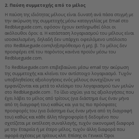
2. Παύση συμμετοχής από το μέλος
Η παύση της ιδιότητας μέλους είναι δυνατή ανά πάσα στιγμή με
την ακύρωση της συμμετοχής μέσω καταγγελίας με Email στο
Redblueguide.com, εφόσον έχουν εκπληρωθεί όλοι οι
ακόλουθοι όροι: α. Η κατάσταση λογαριασμού του μέλους είναι
ισοσκελισμένη, δηλαδή δεν υπάρχει οφειλόμενο υπόλοιπο
στο Redblueguide.com(ληξιπρόθεσμο ή μη). β. Το μέλος δεν
προσφέρει επί του παρόντος κανένα προϊόν μέσω του
Redblueguide.com.
Το Redblueguide.com επιβεβαιώνει μέσω email την ακύρωση
της συμμετοχής και κλείνει τον αντίστοιχο λογαριασμό. Τυχόν
υποβληθείσες αξιολογήσεις ενός μέλους συνεχίζουν να
εμφανίζονται και μετά το κλείσιμο του λογαριασμού των μελών
στο Redblueguide.com . Το ίδιο ισχύει για τις αξιολογήσεις που
έχει λάβει το μέλος από τρίτους (για διάστημα έως έναν μήνα
από τη διαγραφή του) καθώς και για τις πιο πρόσφατες
προσφορές του (για διάστημα έως έναν μήνα από τη διαγραφή
του) καθώς και κάθε άλλη πληροφορία ή δεδομένο που
σχετίζεται με εκτέλεση συναλλαγής, τυχόν οικονομική διαφορά
με την Εταιρεία ή με έτερο μέλος, τυχόν άλλη διαφορά που
αφορά σχέσεις με τρίτους κλπ. Επίσης οι Γενικοί Όροι