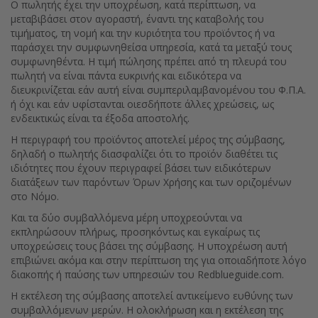
Ο πωλητής έχει την υποχρέωση, κατά περίπτωση, να
μεταβιβάσει στον αγοραστή, έναντι της καταβολής του
τιμήματος, τη νομή και την κυριότητα του προϊόντος ή να
παράσχει την συμφωνηθείσα υπηρεσία, κατά τα μεταξύ τους
συμφωνηθέντα. Η τιμή πώλησης πρέπει από τη πλευρά του
πωλητή να είναι πάντα ευκρινής και ειδικότερα να
διευκρινίζεται εάν αυτή είναι συμπεριλαμβανομένου του Φ.Π.Α.
ή όχι και εάν υφίστανται οιεσδήποτε άλλες χρεώσεις, ως
ενδεικτικώς είναι τα έξοδα αποστολής.
Η περιγραφή του προϊόντος αποτελεί μέρος της σύμβασης,
δηλαδή ο πωλητής διασφαλίζει ότι το προϊόν διαθέτει τις
ιδιότητες που έχουν περιγραφεί βάσει των ειδικότερων
διατάξεων των παρόντων Όρων Χρήσης και των οριζομένων
στο Νόμο.
Και τα δύο συμβαλλόμενα μέρη υποχρεούνται να
εκπληρώσουν πλήρως, προσηκόντως και εγκαίρως τις
υποχρεώσεις τους βάσει της σύμβασης. Η υποχρέωση αυτή
επιβιώνει ακόμα και στην περίπτωση της για οποιαδήποτε λόγο
διακοπής ή παύσης των υπηρεσιών του Redblueguide.com.
Η εκτέλεση της σύμβασης αποτελεί αντικείμενο ευθύνης των
συμβαλλόμενων μερών. Η ολοκλήρωση και η εκτέλεση της