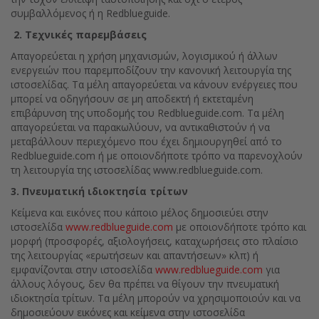
συμβαλλόμενος ή η Redblueguide.
2. Τεχνικές παρεμβάσεις
Απαγορεύεται η χρήση μηχανισμών, λογισμικού ή άλλων
ενεργειών που παρεμποδίζουν την κανονική λειτουργία της
ιστοσελίδας. Τα μέλη απαγορεύεται να κάνουν ενέργειες που
μπορεί να οδηγήσουν σε μη αποδεκτή ή εκτεταμένη
επιβάρυνση της υποδομής του Redblueguide.com. Τα μέλη
απαγορεύεται να παρακωλύουν, να αντικαθιστούν ή να
μεταβάλλουν περιεχόμενο που έχει δημιουργηθεί από το
Redblueguide.com ή με οποιονδήποτε τρόπο να παρενοχλούν
τη λειτουργία της ιστοσελίδας www.redblueguide.com.
3. Πνευματική ιδιοκτησία τρίτων
Κείμενα και εικόνες που κάποιο μέλος δημοσιεύει στην
ιστοσελίδα
www.redblueguide.com
με οποιονδήποτε τρόπο και
μορφή (προσφορές, αξιολογήσεις, καταχωρήσεις στο πλαίσιο
της λειτουργίας «ερωτήσεων και απαντήσεων» κλπ) ή
εμφανίζονται στην ιστοσελίδα
www.redblueguide.com
για
άλλους λόγους, δεν θα πρέπει να θίγουν την πνευματική
ιδιοκτησία τρίτων. Τα μέλη μπορούν να χρησιμοποιούν και να
δημοσιεύουν εικόνες και κείμενα στην ιστοσελίδα