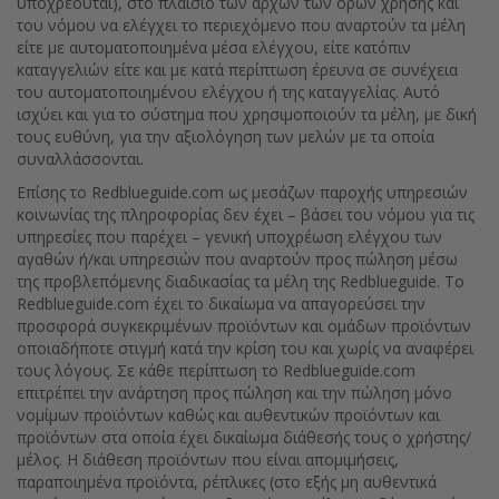
υποχρεούται), στο πλαίσιο των αρχών των όρων χρήσης και
του νόμου να ελέγχει το περιεχόμενο που αναρτούν τα μέλη
είτε με αυτοματοποιημένα μέσα ελέγχου, είτε κατόπιν
καταγγελιών είτε και με κατά περίπτωση έρευνα σε συνέχεια
του αυτοματοποιημένου ελέγχου ή της καταγγελίας. Αυτό
ισχύει και για το σύστημα που χρησιμοποιούν τα μέλη, με δική
τους ευθύνη, για την αξιολόγηση των μελών με τα οποία
συναλλάσσονται.
Επίσης το Redblueguide.com ως μεσάζων παροχής υπηρεσιών
κοινωνίας της πληροφορίας δεν έχει – βάσει του νόμου για τις
υπηρεσίες που παρέχει – γενική υποχρέωση ελέγχου των
αγαθών ή/και υπηρεσιών που αναρτούν προς πώληση μέσω
της προβλεπόμενης διαδικασίας τα μέλη της Redblueguide. Το
Redblueguide.com έχει το δικαίωμα να απαγορεύσει την
προσφορά συγκεκριμένων προϊόντων και ομάδων προϊόντων
οποιαδήποτε στιγμή κατά την κρίση του και χωρίς να αναφέρει
τους λόγους. Σε κάθε περίπτωση το Redblueguide.com
επιτρέπει την ανάρτηση προς πώληση και την πώληση μόνο
νομίμων προϊόντων καθώς και αυθεντικών προϊόντων και
προϊόντων στα οποία έχει δικαίωμα διάθεσής τους ο χρήστης/
μέλος. Η διάθεση προϊόντων που είναι απομιμήσεις,
παραποιημένα προϊόντα, ρέπλικες (στο εξής μη αυθεντικά