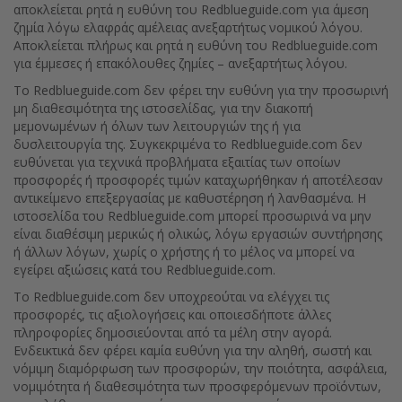
αποκλείεται ρητά η ευθύνη του Redblueguide.com για άμεση
ζημία λόγω ελαφράς αμέλειας ανεξαρτήτως νομικού λόγου.
Αποκλείεται πλήρως και ρητά η ευθύνη του Redblueguide.com
για έμμεσες ή επακόλουθες ζημίες – ανεξαρτήτως λόγου.
Το Redblueguide.com δεν φέρει την ευθύνη για την προσωρινή
μη διαθεσιμότητα της ιστοσελίδας, για την διακοπή
μεμονωμένων ή όλων των λειτουργιών της ή για
δυσλειτουργία της. Συγκεκριμένα το Redblueguide.com δεν
ευθύνεται για τεχνικά προβλήματα εξαιτίας των οποίων
προσφορές ή προσφορές τιμών καταχωρήθηκαν ή αποτέλεσαν
αντικείμενο επεξεργασίας με καθυστέρηση ή λανθασμένα. Η
ιστοσελίδα του Redblueguide.com μπορεί προσωρινά να μην
είναι διαθέσιμη μερικώς ή ολικώς, λόγω εργασιών συντήρησης
ή άλλων λόγων, χωρίς ο χρήστης ή το μέλος να μπορεί να
εγείρει αξιώσεις κατά του Redblueguide.com.
Το Redblueguide.com δεν υποχρεούται να ελέγχει τις
προσφορές, τις αξιολογήσεις και οποιεσδήποτε άλλες
πληροφορίες δημοσιεύονται από τα μέλη στην αγορά.
Ενδεικτικά δεν φέρει καμία ευθύνη για την αληθή, σωστή και
νόμιμη διαμόρφωση των προσφορών,
την ποιότητα, ασφάλεια,
νομιμότητα ή διαθεσιμότητα των προσφερόμενων προϊόντων,