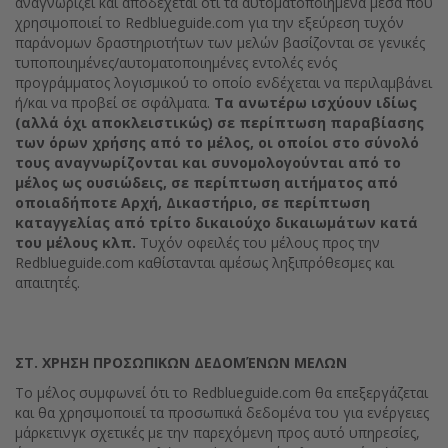
αναγνωρίζει και αποδέχεται ότι τα αυτοματοποιημένα μέσα που
χρησιμοποιεί το Redblueguide.com για την εξεύρεση τυχόν
παράνομων δραστηριοτήτων των μελών βασίζονται σε γενικές
τυποποιημένες/αυτοματοποιημένες εντολές ενός
προγράμματος λογισμικού το οποίο ενδέχεται να περιλαμβάνει
ή/και να προβεί σε σφάλματα.
Τα ανωτέρω ισχύουν ιδίως
(αλλά όχι αποκλειστικώς) σε περίπτωση παραβίασης
των όρων χρήσης από το μέλος, οι οποίοι στο σύνολό
τους αναγνωρίζονται και συνομολογούνται από το
μέλος ως ουσιώδεις, σε περίπτωση αιτήματος από
οποιαδήποτε Αρχή, Δικαστήριο, σε περίπτωση
καταγγελίας από τρίτο δικαιούχο δικαιωμάτων κατά
του μέλους κλπ.
Τυχόν οφειλές του μέλους προς την
Redblueguide.com καθίστανται αμέσως ληξιπρόθεσμες και
απαιτητές.
ΣΤ. ΧΡΗΣΗ ΠΡΟΣΩΠΙΚΩΝ ΔΕΔΟΜΈΝΩΝ ΜΕΛΩΝ
Το μέλος συμφωνεί ότι το Redblueguide.com θα επεξεργάζεται
και θα χρησιμοποιεί τα προσωπικά δεδομένα του για ενέργειες
μάρκετινγκ σχετικές με την παρεχόμενη προς αυτό υπηρεσίες,