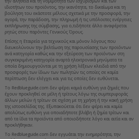
την αλήθεια και τη νομιμότητα των ισχυρισμών και των
ιδιοτήτων του προϊόντος, την ικανότητα, το δικαίωμα και τη
βούληση του εκάστοτε μέλους σχετικά με την προσφορά, την
αγορά, την παράδοση, την πληρωμή ή τις υπόλοιπες ενέργειες
εκπλήρωσης της σύμβασης, για ο,τιδήποτε άλλο αναφέρεται
ρητώς στου παρόντες Γενικούς Όρους.
Επίσης η Εταιρεία για τεχνικούς και μόνον λόγους που
διευκολύνουν την βελτίωση της παρουσίασης των προϊόντων
ανά κατηγορία καθώς και την εξεύρεση των προϊόντων στη
συγκεκριμένη κατηγορία αναρτά ηλεκτρονικά μηνύματα τα
οποία δημιουργούνται με τη χρήση λέξεων κλειδιά από την
προσφορές των ίδιων των πωλητών τις οποίες σε καμία
περίπτωση δεν ελέγχει και για τις οποίες δεν ευθύνεται.
Το Redblueguide.com δεν φέρει καμιά ευθύνη για ζημιές που
έχουν προκληθεί σε μέλη ή τρίτους λόγω της συμπεριφοράς
άλλων μελών ή τρίτων σε σχέση με τη χρήση ή την κακή χρήση
της ιστοσελίδας της. Εξυπακούεται ότι δεν φέρει και καμία
απολύτως ευθύνη για οποιαδήποτε βλάβη ή ζημία τρίτων και
από τα ίδια τα προϊόντα από οποιοδήποτε λόγο και αιτία και αν
προκλήθηκαν.
Το Redblueguide.com δεν εγγυάται την ενημερότητα, την