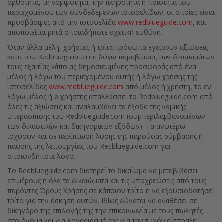
ορθότητα, τη νομιμότητα, την πληρότητα ή ποιότητα του
περιεχομένου των συνδεδεμένων ιστοσελίδων, οι οποίες είναι
προσβάσιμες από την ιστοσελίδα
www.redblueguide.com
, και
αποποιείται ρητά οποιαδήποτε σχετική ευθύνη.
Όταν άλλα μέλη, χρήστες ή τρίτα πρόσωπα εγείρουν αξιώσεις
κατά του Redblueguide.com λόγω παραβίασης των δικαιωμάτων
τους εξαιτίας κάποιας δημοσιευμένης προσφοράς από ένα
μέλος ή λόγω του περιεχομένου αυτής ή λόγω χρήσης της
ιστοσελίδας
www.redblueguide.com
από μέλος ή χρήστη, το εν
λόγω μέλος ή ο χρήστης απαλλάσσει το Redblueguide.com από
όλες τις αξιώσεις και αναλαμβάνει τα έξοδα της νομικής
υπεράσπισης του Redblueguide.com (συμπεριλαμβανομένων
των δικαστικών και δικηγορικών εξόδων). Τα ανωτέρω
ισχύουν και σε περίπτωση λύσης της παρούσας σύμβασης ή
παύσης της λειτουργίας του Redblueguide.com για
οποιονδήποτε λόγο.
To Redblueguide.com διατηρεί το δικαίωμα να μεταβιβάσει
επιμέρους ή όλα τα δικαιώματα και τις υποχρεώσεις από τους
παρόντες Όρους Χρήσης σε κάποιον τρίτο ή να εξουσιοδοτήσει
τρίτο για την άσκηση αυτών. Ιδίως δύναται να αναθέσει σε
δικηγόρο της επιλογής της την επικοινωνία με τους πωλητές
στο όνομα και για λογαριασμό της για την τυχόν είσπραξη