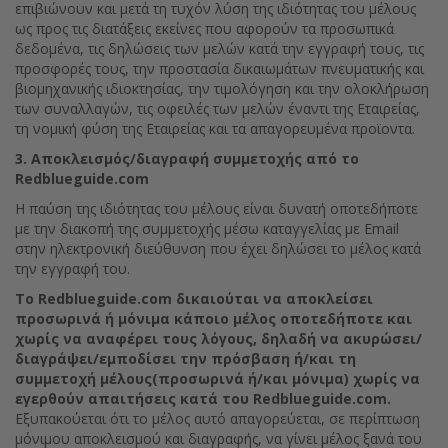
επιβιώνουν και μετά τη τυχόν λύση της ιδιότητας του μέλους
ως προς τις διατάξεις εκείνες που αφορούν τα προσωπικά
δεδομένα, τις δηλώσεις των μελών κατά την εγγραφή τους, τις
προσφορές τους, την προστασία δικαιωμάτων πνευματικής και
βιομηχανικής ιδιοκτησίας, την τιμολόγηση και την ολοκλήρωση
των συναλλαγών, τις οφειλές των μελών έναντι της Εταιρείας,
τη νομική φύση της Εταιρείας και τα απαγορευμένα προϊοντα.
3. Αποκλεισμός/διαγραφή συμμετοχής από το
Redblueguide.com
Η παύση της ιδιότητας του μέλους είναι δυνατή οποτεδήποτε
με την διακοπή της συμμετοχής μέσω καταγγελίας με Email
στην ηλεκτρονική διεύθυνση που έχει δηλώσει το μέλος κατά
την εγγραφή του.
Το
Redblueguide.com
δικαιούται να αποκλείσει
προσωρινά ή μόνιμα κάποιο μέλος οποτεδήποτε και
χωρίς να αναφέρει τους λόγους, δηλαδή να ακυρώσει/
διαγράψει/εμποδίσει την πρόσβαση ή/και τη
συμμετοχή μέλους(προσωρινά ή/και μόνιμα) χωρίς να
εγερθούν απαιτήσεις κατά του
Redblueguide.com
.
Εξυπακούεται ότι το μέλος αυτό απαγορεύεται, σε περίπτωση
μόνιμου αποκλεισμού και διαγραφής, να γίνει μέλος ξανά του