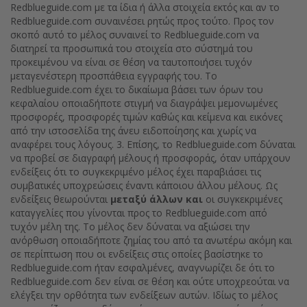
Redblueguide.com με τα ίδια ή άλλα στοιχεία εκτός και αν το
Redblueguide.com συναινέσει ρητώς προς τούτο. Προς τον
σκοπό αυτό το μέλος συναινεί το Redblueguide.com να
διατηρεί τα προσωπικά του στοιχεία στο σύστημά του
προκειμένου να είναι σε θέση να ταυτοποιήσει τυχόν
μεταγενέστερη προσπάθεια εγγραφής του. Το
Redblueguide.com έχει το δικαίωμα βάσει των όρων του
κεφαλαίου οποιαδήποτε στιγμή να διαγράψει μεμονωμένες
προσφορές, προσφορές τιμών καθώς και κείμενα και εικόνες
από την ιστοσελίδα της άνευ ειδοποίησης και χωρίς να
αναφέρει τους λόγους. 3. Επίσης, το Redblueguide.com δύναται
να προβεί σε διαγραφή μέλους ή προσφοράς, όταν υπάρχουν
ενδείξεις ότι το συγκεκριμένο μέλος έχει παραβιάσει τις
συμβατικές υποχρεώσεις έναντι κάποιου άλλου μέλους. Ως
ενδείξεις θεωρούνται
μεταξύ άλλων και
οι συγκεκριμένες
καταγγελίες που γίνονται προς το Redblueguide.com από
τυχόν μέλη της. Το μέλος δεν δύναται να αξιώσει την
ανόρθωση οποιαδήποτε ζημίας του από τα ανωτέρω ακόμη και
σε περίπτωση που οι ενδείξεις στις οποίες βασίστηκε το
Redblueguide.com ήταν εσφαλμένες, αναγνωρίζει δε ότι το
Redblueguide.com δεν είναι σε θέση και ούτε υποχρεούται να
ελέγξει την ορθότητα των ενδείξεων αυτών. Ιδίως το μέλος