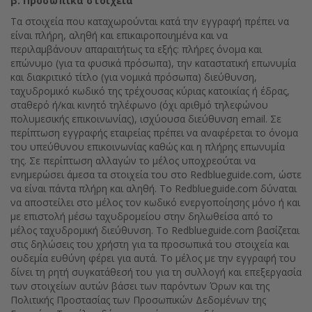
β. Προσωπικά στοιχεία
Τα στοιχεία που καταχωρούνται κατά την εγγραφή πρέπει να
είναι πλήρη, αληθή και επικαιροποιημένα και να
περιλαμβάνουν απαραιτήτως τα εξής: πλήρες όνομα και
επώνυμο (για τα φυσικά πρόσωπα), την καταστατική επωνυμία
και διακριτικό τίτλο (για νομικά πρόσωπα) διεύθυνση,
ταχυδρομικό κωδικό της τρέχουσας κύριας κατοικίας ή έδρας,
σταθερό ή/και κινητό τηλέφωνο (όχι αριθμό τηλεφώνου
πολυμεσικής επικοινωνίας), ισχύουσα διεύθυνση email. Σε
περίπτωση εγγραφής εταιρείας πρέπει να αναφέρεται το όνομα
του υπεύθυνου επικοινωνίας καθώς και η πλήρης επωνυμία
της. Σε περίπτωση αλλαγών το μέλος υποχρεούται να
ενημερώσει άμεσα τα στοιχεία του στο Redblueguide.com, ώστε
να είναι πάντα πλήρη και αληθή. Tο Redblueguide.com δύναται
να αποστείλει στο μέλος τον κωδικό ενεργοποίησης μόνο ή και
με επιστολή μέσω ταχυδρομείου στην δηλωθείσα από το
μέλος ταχυδρομική διεύθυνση. Το Redblueguide.com βασίζεται
στις δηλώσεις του χρήστη για τα προσωπικά του στοιχεία και
ουδεμία ευθύνη φέρει για αυτά. Το μέλος με την εγγραφή του
δίνει τη ρητή συγκατάθεσή του για τη συλλογή και επεξεργασία
των στοιχείων αυτών βάσει των παρόντων Όρων και της
Πολιτικής Προστασίας των Προσωπικών Δεδομένων της