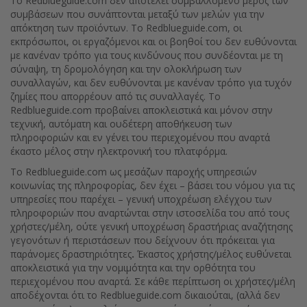
Το Redblueguide.com δεν αποτελεί συμβαλλόμενο μέρος των
συμβάσεων που συνάπτονται μεταξύ των μελών για την
απόκτηση των προϊόντων. Το Redblueguide.com, οι
εκπρόσωποι, οι εργαζόμενοι και οι βοηθοί του δεν ευθύνονται
με κανέναν τρόπο για τους κινδύνους που συνδέονται με τη
σύναψη, τη δρομολόγηση και την ολοκλήρωση των
συναλλαγών, και δεν ευθύνονται με κανέναν τρόπο για τυχόν
ζημίες που απορρέουν από τις συναλλαγές. Το
Redblueguide.com προβαίνει αποκλειστικά και μόνον στην
τεχνική, αυτόματη και ουδέτερη αποθήκευση των
πληροφοριών και εν γένει του περιεχομένου που αναρτά
έκαστο μέλος στην ηλεκτρονική του πλατφόρμα.
Το Redblueguide.com ως μεσάζων παροχής υπηρεσιών
κοινωνίας της πληροφορίας, δεν έχει – βάσει του νόμου για τις
υπηρεσίες που παρέχει – γενική υποχρέωση ελέγχου των
πληροφοριών που αναρτώνται στην ιστοσελίδα του από τους
χρήστες/μέλη, ούτε γενική υποχρέωση δραστήριας αναζήτησης
γεγονότων ή περιστάσεων που δείχνουν ότι πρόκειται για
παράνομες δραστηριότητες
.
Έκαστος χρήστης/μέλος ευθύνεται
αποκλειστικά για την νομιμότητα και την ορθότητα του
περιεχομένου που αναρτά. Σε κάθε περίπτωση οι χρήστες/μέλη
αποδέχονται ότι το Redblueguide.com δικαιούται, (αλλά δεν