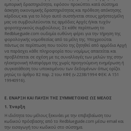
εμπορική δραστηριότητα, εφόσον προκύπτει κατά σύστημα
άσκηση οικονομικής δραστηριότητας και πρόθεση απόκτησης
κέρδους και για το λόγο αυτό συστήνεται στους χρήστες/μέλη
μας να συμβουλεύονται τις αρμόδιες Αρχές ή/και τυχόν
φοροτεχνικούς συμβούλους. Σε κάθε περίπτωση το
Redblueguide.com ουδεμία ευθύνη φέρει για την τήρηση της
φορολογικής νομοθεσίας από τα μέλη της. Υποχρεούται
πάντως σε περίπτωση που τούτο της ζητηθεί από αρμόδια Αρχή
να παράσχει κάθε πληροφορία που νομίμως απαιτείται και
προβλέπεται σε σχέση με τις συναλλαγές των μελών της στην
ηλεκτρονική πλατφόρμα της χωρίς προηγούμενη ενημέρωση ή
συγκατάθεση του υποκειμένου των δεδομένων όπως ορίζει
ρητώς το άρθρο 82 παρ. 2 του ΚΦΕ (ν.2238/1994 ΦΕΚ: Α 151
19940916).
E. ΕΝΑΡΞΗ ΚΑΙ ΠΑΥΣΗ ΤΗΣ ΣΥΜΜΕΤΟΧΗΣ ΩΣ ΜΕΛΟΣ
1. Έναρξη
Η ιδιότητα του μέλους ξεκινάει με την επιβεβαίωση του
κωδικού πρόσβασης από το Redblueguide.com μέσω email και
την εισαγωγή του κωδικού στο σύστημα.