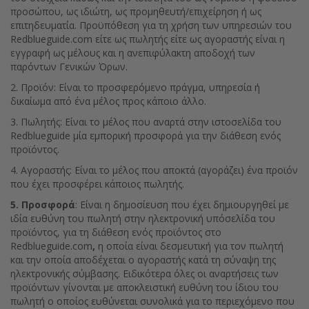
προσώπου, ως ιδιώτη, ως προμηθευτή/επιχείρηση ή ως
επιτηδευματία. Προϋπόθεση για τη χρήση των υπηρεσιών του
Redblueguide.com είτε ως πωλητής είτε ως αγοραστής είναι η
εγγραφή ως μέλους και η ανεπιφύλακτη αποδοχή των
παρόντων Γενικών Όρων.
2. Προϊόν: Είναι το προσφερόμενο πράγμα, υπηρεσία ή
δικαίωμα από ένα μέλος προς κάποιο άλλο.
3. Πωλητής: Είναι το μέλος που αναρτά στην ιστοσελίδα του
Redblueguide μία εμπορική προσφορά για την διάθεση ενός
προϊόντος.
4. Αγοραστής: Είναι το μέλος που αποκτά (αγοράζει) ένα προϊόν
που έχει προσφέρει κάποιος πωλητής.
5. Προσφορά
: Είναι η δημοσίευση που έχει δημιουργηθεί με
ιδία ευθύνη του πωλητή στην ηλεκτρονική υπόσελίδα του
προϊόντος, για τη διάθεση ενός προϊόντος στο
Redblueguide.com
,
η οποία είναι δεσμευτική για τον πωλητή
και την οποία αποδέχεται ο αγοραστής κατά τη σύναψη της
ηλεκτρονικής σύμβασης. Ειδικότερα όλες οι αναρτήσεις των
προϊόντων γίνονται με αποκλειστική ευθύνη του ίδιου του
πωλητή ο οποίος ευθύνεται συνολικά για το περιεχόμενο που