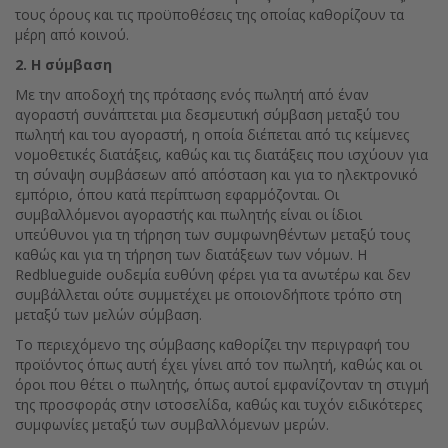
τους όρους και τις προϋποθέσεις της οποίας καθορίζουν τα
μέρη από κοινού.
2. Η σύμβαση
Με την αποδοχή της πρότασης ενός πωλητή από έναν
αγοραστή συνάπτεται μια δεσμευτική σύμβαση μεταξύ του
πωλητή και του αγοραστή, η οποία διέπεται από τις κείμενες
νομοθετικές διατάξεις, καθώς και τις διατάξεις που ισχύουν για
τη σύναψη συμβάσεων από απόσταση και για το ηλεκτρονικό
εμπόριο, όπου κατά περίπτωση εφαρμόζονται. Οι
συμβαλλόμενοι αγοραστής και πωλητής είναι οι ίδιοι
υπεύθυνοι για τη τήρηση των συμφωνηθέντων μεταξύ τους
καθώς και για τη τήρηση των διατάξεων των νόμων. Η
Redblueguide ουδεμία ευθύνη φέρει για τα ανωτέρω και δεν
συμβάλλεται ούτε συμμετέχει με οποιονδήποτε τρόπο στη
μεταξύ των μελών σύμβαση.
Το περιεχόμενο της σύμβασης καθορίζει την περιγραφή του
προϊόντος όπως αυτή έχει γίνει από τον πωλητή, καθώς και οι
όροι που θέτει ο πωλητής, όπως αυτοί εμφανίζονταν τη στιγμή
της προσφοράς στην ιστοσελίδα, καθώς και τυχόν ειδικότερες
συμφωνίες μεταξύ των συμβαλλόμενων μερών.