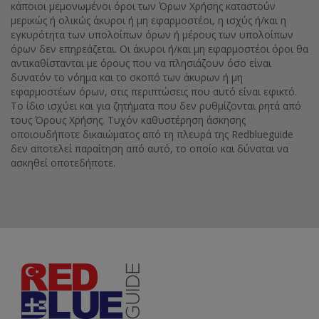
κάποιοι μεμονωμένοι όροι των Όρων Χρήσης καταστούν
μερικώς ή ολικώς άκυροι ή μη εφαρμοστέοι, η ισχύς ή/και η
εγκυρότητα των υπολοίπων όρων ή μέρους των υπολοίπων
όρων δεν επηρεάζεται. Οι άκυροι ή/και μη εφαρμοστέοι όροι θα
αντικαθίστανται με όρους που να πλησιάζουν όσο είναι
δυνατόν το νόημα και το σκοπό των άκυρων ή μη
εφαρμοστέων όρων, στις περιπτώσεις που αυτό είναι εφικτό.
Το ίδιο ισχύει και για ζητήματα που δεν ρυθμίζονται ρητά από
τους Όρους Χρήσης. Τυχόν καθυστέρηση άσκησης
οποιουδήποτε δικαιώματος από τη πλευρά της Redblueguide
δεν αποτελεί παραίτηση από αυτό, το οποίο και δύναται να
ασκηθεί οποτεδήποτε.