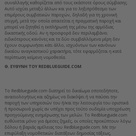
συναλλαγής καθορίζεται από τους εκάστοτε όρους σύμβασης.
Αυτό ισχύει μεταξύ άλλων και για το ληξιπρόθεσμο των
επιμέρους συμβατικών παροχών, δηλαδή για τη χρονική
στιγμή, μετά την οποία απαιτείται η πραγματική παροχή και
μπορεί να ζητηθεί η εκπλήρωσή της μέσω της αρμόδιας
δικαστικής οδού. Αν η προσφορά δεν περιλαμβάνει
ειδικότερους κανόνες και τα δύο συμβαλλόμενα μέρη δεν
έχουν συμφωνήσει κάτι άλλο, ισχυόντων των κανόνων
δικαίου αναγκαστικού χαρακτήρα, τότε εφαρμόζεται η κατά
περίπτωση κείμενη νομοθεσία.
Θ. ΕΥΘΥΝΗ ΤΟΥ
REDBLUEGUIDE.COM
To Redblueguide.com διατηρεί το δικαίωμα οποτεδήποτε,
αναιτιολογήτως και αζημίως να διακόψει ή να παύσει την
παροχή των υπηρεσιών του ή/και την λειτουργία του οριστικά
ή προσωρινά χωρίς αν υπέχει προς τούτο ουδεμία υποχρέωση
προηγούμενης ενημέρωσης των μελών. Το Redblueguide.com
ευθύνεται μόνο για άμεσες ζημιές, οι οποίες προκύπτουν λόγω
δόλου ή βαριάς αμέλειας του Redblueguide.com. Με την
επιφύλαξη νομοθετικών διατάξεων δημοσίας τάξεως,