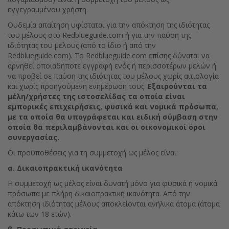
εγγεγραμμένου χρήστη.
Ουδεμία απαίτηση υφίσταται για την απόκτηση της ιδιότητας
του μέλους στο Redblueguide.com ή για την παύση της
ιδιότητας του μέλους (από το ίδιο ή από την
Redblueguide.com). Το Redblueguide.com επίσης δύναται να
αρνηθεί οποιαδήποτε εγγραφή ενός ή περισσοτέρων μελών ή
να προβεί σε παύση της ιδιότητας του μέλους χωρίς αιτιολογία
και χωρίς προηγούμενη ενημέρωση τους.
Εξαιρούνται τα
μέλη/χρήστες της ιστοσελίδας τα οποία είναι
εμπορικές επιχειρήσεις, φυσικά και νομικά πρόσωπα,
με τα οποία θα υπογράφεται και ειδική σύμβαση στην
οποία θα περιλαμβάνονται και οι οικονομικοί όροι
συνεργασίας.
Οι προϋποθέσεις για τη συμμετοχή ως μέλος είναι:
α. Δικαιοπρακτική ικανότητα
Η συμμετοχή ως μέλος είναι δυνατή μόνο για φυσικά ή νομικά
πρόσωπα με πλήρη δικαιοπρακτική ικανότητα. Από την
απόκτηση ιδιότητας μέλους αποκλείονται ανήλικα άτομα (άτομα
κάτω των 18 ετών).