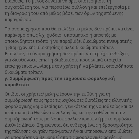
Εταιρείας. Το μέλος δύναται να άρει οποτεδήποτε τη
συγκατάθεσή του για περαιτέρω συλλογή και επεξεργασία με
τη διαγραφή του από μέλος βάσει των όρων της επόμενης
παραγράφου.
Το όνομα χρήστη που θα επιλέξει το μέλος δεν πρέπει να είναι
παράνομο όπως λ.χ. χυδαίο, υποτιμητικό ή απρεπές με
οποιονδήποτε τρόπο ή να παραβιάζει δικαιώματα πνευματικής
ή βιομηχανικής ιδιοκτησίας ή άλλα δικαιώματα τρίτων.
Επιπλέον, το όνομα χρήστη δεν πρέπει να περιέχει ενδείξεις
για διευθύνσεις email ή διαδικτύου, προσωπικά στοιχεία
επαφής/επικοινωνίας με τον χρήστη ή να βλάπτει οποιαδήποτε
δικαιώματα τρίτων.
γ. Συμμόρφωση προς την ισχύουσα φορολογική
νομοθεσία
Οι ίδιοι οι χρήστες/ μέλη φέρουν την ευθύνη για τη
συμμόρφωσή τους προς τις ισχύουσες διατάξεις της ελληνικής
φορολογικής νομοθεσίας και γενικότερα της νομοθεσίας και σε
περίπτωση διεθνικών συναλλαγών, και την ευθύνη για την
συμμόρφωσή τους με Νόμους άλλων κρατών ή με το αρμόδιο
Διεθνές Δίκαιο. Σημειώνεται ότι ενδεχομένως η δραστηριότητα
της πώλησης κινητών πραγμάτων ή/και υπηρεσιών από ιδιώτες
να μπορούσε να θεωρηθεί από τις φορολογικές αρχές ως