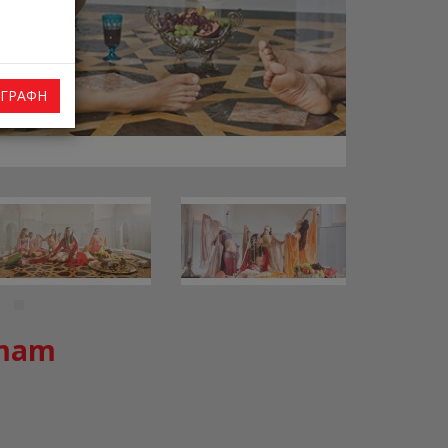
ΓΓΡΑΦΉ
amam