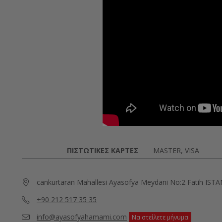
ΠΙΣΤΩΤΙΚΈΣ ΚΆΡΤΕΣ
MASTER, VISA
cankurtaran Mahallesi Ayasofya Meydani No:2 Fatih IS
+90 212 517 35 35
info@ayasofyahamami.com
Να στείλετε μήνυμα