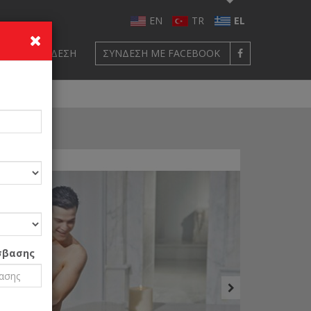
EN
TR
EL
ΦΉ
ΣΎΝΔΕΣΗ
ΣΎΝΔΕΣΗ ΜΕ FACEBOOK
 Hamam
σβασης