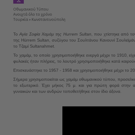
Οθωμανικού Τύπου
Ανοιχτά όλο το χρόνο
Τουρκία » Κωνσταντινούπολη
Το
Αγία Σοφία Χαμάμ της Hurrem Sultan
, που χτίστηκε από το
της Hürrem Sultan, συζύγου του Σουλτάνου Κανουνί Σουλεϊμάν,
το Τζαμί Sultanahmet.
Το χαμάμ, το οποίο χρησιμοποιήθηκε ενεργά μέχρι το 1910, είχε
φυλακές ήταν πλήρεις, το λουτρό χρησιμοποιήθηκε κατά καιρούς
Επισκευάστηκε το 1957 - 1958 και χρησιμοποιήθηκε μέχρι το 
Σήμερα χρησιμοποιείται ως χαμάμ οθωμανικού τύπου, προσελκ
το εξωτερικό. Έχει μήκος 75
μ. και για πρώτη φορά στην α
γυναικών και των ανδρών τοποθετήθηκε στον ίδιο άξονα.