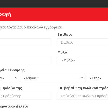
ραφή
ΕΓΓΡΑ
χετε λογαριασμό παρακαλώ εγγραφείτε.
Επίθετο
Αρχική Σελίδα
Διασκέδαση
Ayasofya Hurrem Sultan
Φύλο
νία Γέννησης
ς Πρόσβασης
Επιβεβαίωση κωδικού πρό
ρωτικό Δελτίο