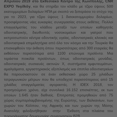
Απριλίου 2019 στο Εκθεσιακό Κέντρο της Κων/πολης, CNR
EXPO
Yeşilköy
, και θα στηρίξει τον κλάδο με τζίρο ύψους 500
εκατομμυρίων δολαρίων ΗΠΑ με σκοπό να ξεπεράσει το στόχο της
για το 2023, για τζίρο ύψους 1 δισεκατομμυρίου δολαρίων,
προσφέροντας νέες ευκαιρίες συνεργασίας στους εκθέτες. Πολλοί
επαγγελματίες του κλάδου μεταξύ των οποίων καθηγητές
οδοντιατρικής, διευθυντές νοσοκομείων και γιατροί που
εκπροσωπούν κέντρα οδοντικής υγείας, οδοντιατρικές κλινικές και
οδοντιατρικά επιμελητήρια από όλο τον κόσμο και την Τουρκία θα
επισκεφθούν την έκθεση όπου περισσότερες από 300 εταιρείες θα
εκθέσουν περισσότερα από 1100 επώνυμα προϊόντα. Μια
τεράστια ποικιλία προϊόντων, όπως οδοντιατρικές μονάδες,
οδοντιατρικές συσκευές ακτινών Χ, συστήματα εμφυτευμάτων,
αμαλγάματα, εργαστηριακός εξοπλισμός και έπιπλα οδοντιατρείων
θα παρουσιαστούν σε έναν εκθεσιακό χώρο 25 χιλιάδων
τετραγωνικών μέτρων που θα υποδεχτεί περισσότερους από 15
χιλιάδες επαγγελματίες αγοραστές. Η IDEX 2018, τον
προηγούμενο χρόνο, είχε συνολικά 16.152 επισκέπτες, εκ των
οποίων 1.645 ήταν διεθνείς. Επιτροπές προμηθειών από 75
χώρες συμπεριλαμβανομένης της Ευρώπης, των Βαλκανίων, των
χωρών του Κόλπου, της Αφρικής και των χωρών της Μέσης
Ανατολής φιλοξενήθηκαν στην Έκθεση στα πλαίσια του
προγράμματος δημιουργίας συνεργασιών B2B.