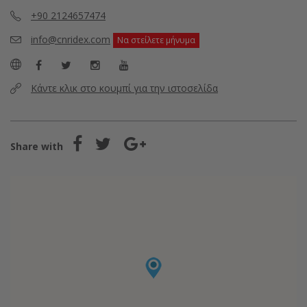
+90 2124657474
info@cnridex.com
Να στείλετε μήνυμα
Κάντε κλικ στο κουμπί για την ιστοσελίδα
Share with