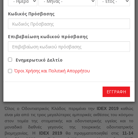
Κωδικός Πρόσβασης
IDEX Istanbul 2019
Επιβεβαίωση κωδικού πρόσβασης
16η Έκθεση Οδοντιατρικού Εξοπλισμού και Υλικών|Εμπορική
Έκθεση προϊόντων για την στοματική και οδοντική υγεία
Ενημερωτικό Δελτίο
Τουρκία » Κωνσταντινούπολη
Όροι Χρήσης και Πολιτική Απορρήτου
Ημ/νία:
11 -14 Απριλίου 2019
Τοποθεσία
:
Istanbul Fair Center CNR Expo / Yeşilköy Κων/πολη-
Τουρκία
ΕΓΓΡΑΦΉ
Ώρες λειτουργίας
: 10
:
00-19.00
Όλος ο Οδοντιατρικός Κλάδος περιμένει την
IDEX 2019
καθώς
είναι μία από τις τρεις μεγαλύτερες εμπορικές εκθέσεις του κόσμου
στον τομέα της στοματικής και οδοντιατρικής υγείας και το
μοναδικό διεθνές γεγονός της τουρκικής οδοντιατρικής
βιομηχανίας. Η
IDEX 2019
θα πραγματοποιηθεί στις
11-14