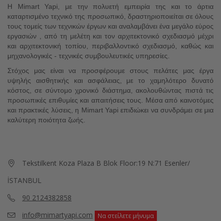
Η Mimart Yapi, με την πολυετή εμπειρία της και το άρτια
καταρτισμένο τεχνικό της προσωπικό, δραστηριοποιείται σε όλους
τους τομείς των τεχνικών έργων και αναλαμβάνει ένα μεγάλο εύρος
εργασιών , από τη μελέτη και τον αρχιτεκτονικό σχεδιασμό μέχρι
και αρχιτεκτονική τοπίου, περιβαλλοντικό σχεδιασμό, καθώς και
μηχανολογικές - τεχνικές συμβουλευτικές υπηρεσίες.
Στόχος μας είναι να προσφέρουμε στους πελάτες μας έργα
υψηλής αισθητικής και ασφάλειας, με το χαμηλότερο δυνατό
κόστος, σε σύντομο χρονικό διάστημα, ακολουθώντας πιστά τις
προσωπικές επιθυμίες και απαιτήσεις τους. Μέσα από καινοτόμες
και πρακτικές λύσεις, η Mimart Yapi επιδιώκει να συνδράμει σε μια
καλύτερη ποιότητα ζωής.
Tekstilkent Koza Plaza B Blok Floor:19 N:71 Esenler/
İSTANBUL
90 2124382858
info@mimartyapi.com
Να στείλετε μήνυμα