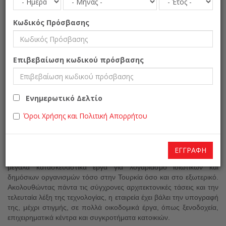
Κωδικός Πρόσβασης
Mimart Construction
Επιβεβαίωση κωδικού πρόσβασης
Κατασκευαστικό και Αρχιτεκτονικό Γραφείο
ΕΠΙΧΕΙΡΕΊΝ
Ενημερωτικό Δελτίο
Kατασκευαστικά
Όροι Χρήσης και Πολιτική Απορρήτου
Τουρκία » Κωνσταντινούπολη
Η Mimart Yapi λειτουργεί από το 1992 ως κατασκευαστική εταιρεία
ΕΓΓΡΑΦΉ
και αρχιτεκτονικό γραφείο, που αναλαμβάνει να φέρει εις πέρας
μεγάλα κατασκευαστικά έργα για λογαριασμό ιδιωτικών και
δημόσιων οργανισμών τόσο στην Τουρκία όσο και στο εξωτερικό.
Ακολουθώντας πάντα τις σύγχρονες αρχιτεκτονικές τάσεις και την
τελευταία λέξη της τεχνολογίας, η εταιρεία έχει βάλει την υπογραφή
της, μέχρι στιγμής, σε πολλά οικοδομικά έργα, όπως ξενοδοχεία,
επιχειρηματικά κέντρα και συγκροτήματα κατοικιών.