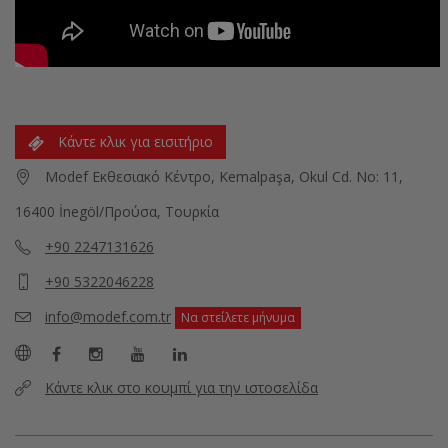
Κάντε κλικ για εισιτήριο
Modef Εκθεσιακό Κέντρο, Kemalpaşa, Okul Cd. No: 11,
16400 İnegöl/Προύσα, Τουρκία
+90 2247131626
+90 5322046228
info@modef.com.tr
Να στείλετε μήνυμα
Κάντε κλικ στο κουμπί για την ιστοσελίδα