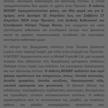
έπιπλα, εσωτερική διακόσμηση και αξεσουάρ σπιτιού, η οποία
πραγματοποιείται δύο φορές το χρόνο στην Προύσα.
Η έκθεση
MODEF πραγματοποιείται φέτος, για 50η φορά και για 6
ημέρες από Δευτέρα 22 Απριλίου έως και Σάββατο 27
Απριλίου 2024 στην Προύσα, στο Διεθνές Εκθεσιακό και
Συνεδριακό Κέντρο Tüyap Bursa,
ένα σύγχρονο και καλά
εξοπλισμένο εκθεσιακό και συνεδριακό κέντρο που βρίσκεται
κοντά σε μεγάλες συγκοινωνιακές συνδέσεις και προσφέρει
εκτεταμένο εκθεσιακό χώρο.
Το κέντρο της βιομηχανίας επίπλων στην Τουρκία βρίσκεται
κυρίως στην περιοχή İnegöl, μια πόλη στην επαρχία της Προύσας.
Η MODEF διοργανώνεται από τη Modef Fuarcilik Ltd, μια τουρκική
εταιρεία που ειδικεύεται στη διοργάνωση εμπορικών εκθέσεων
ιδιαίτερα στους τομείς των επίπλων, της εσωτερικής διακόσμησης
και των αξεσουάρ σπιτιού.
Η έκθεση
MODEF καλύπτει ένα ευρύ
φάσμα προϊόντων και υπηρεσιών, όπως: έπιπλα κατοικίας,
έπιπλα γραφείου, έπιπλα κουζίνας, διακοσμητικά είδη,
οικιακά υφάσματα και φωτιστικά.
Οι βασικοί άξονες της
εκδήλωσης περιλαμβάνουν σχεδιαστικές καινοτομίες, βιωσιμότητα
και προώθηση τοπικών κατασκευαστών επίπλων. Η έκθεση
χαρακτηρίζεται από το εντυπωσιακό της μέγεθος, με ποικίλους
εκθέτες και χιλιάδες επαγγελματίες επισκέπτες που