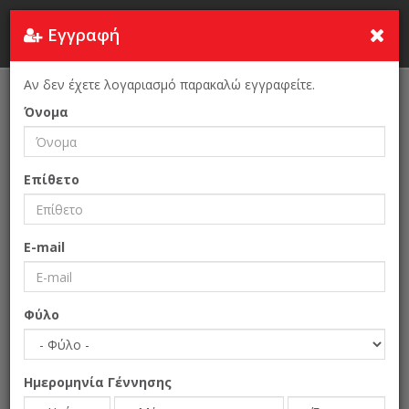
Εγγραφή
Τουρκία
Αν δεν έχετε λογαριασμό παρακαλώ εγγραφείτε.
Αρχική Σελίδα
MODEF EXPO 2024–Η 50η ΔΙΕΘΝΗΣ ΕΚΘΕΣΗ ΕΠΙΠΛΩΝ
Όνομα
İNEGÖL
Επίθετο
E-mail
Φύλο
Ημερομηνία Γέννησης